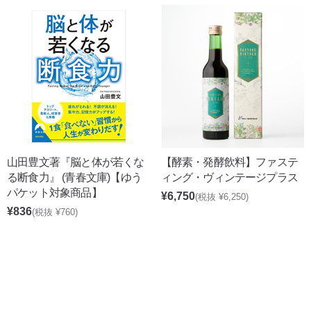
【酵素・発酵飲料】ファステ
山田豊文著『脳と体が若くな
ィング・ヴィンテージプラス
る断食力』 (青春文庫)【ゆう
パケット対象商品】
¥6,750
(税抜 ¥6,250)
¥836
(税抜 ¥760)