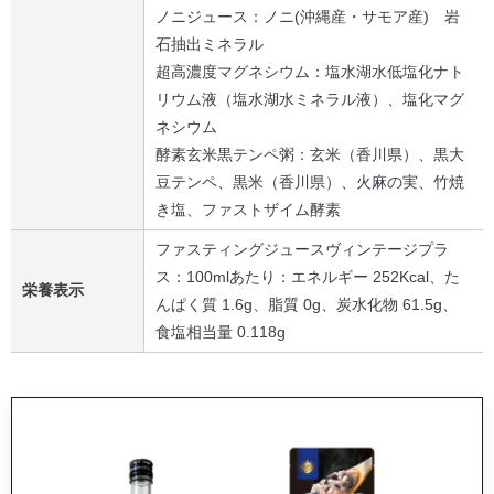
ノニジュース：ノニ(沖縄産・サモア産) 岩
石抽出ミネラル
超高濃度マグネシウム：塩水湖水低塩化ナト
リウム液（塩水湖水ミネラル液）、塩化マグ
ネシウム
酵素玄米黒テンペ粥：玄米（香川県）、黒大
豆テンペ、黒米（香川県）、火麻の実、竹焼
き塩、ファストザイム酵素
ファスティングジュースヴィンテージプラ
ス：100mlあたり：エネルギー 252Kcal、た
栄養表示
んぱく質 1.6g、脂質 0g、炭水化物 61.5g、
食塩相当量 0.118g