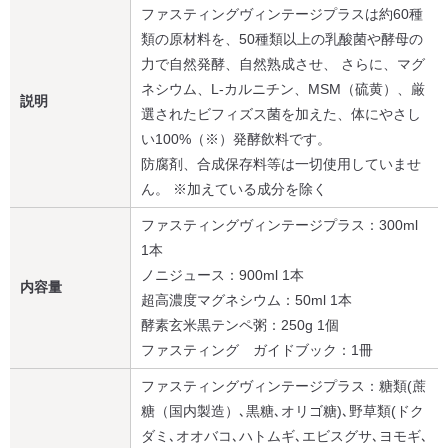
ファスティングヴィンテージプラスは約60種
類の原材料を、50種類以上の乳酸菌や酵母の
力で自然発酵、自然熟成させ、 さらに、マグ
ネシウム、L-カルニチン、MSM（硫黄）、厳
説明
選されたビフィズス菌を加えた、体にやさし
い100%（※）発酵飲料です。
防腐剤、合成保存料等は一切使用していませ
ん。 ※加えている成分を除く
ファスティングヴィンテージプラス：300ml
1本
ノニジュース：900ml 1本
内容量
超高濃度マグネシウム：50ml 1本
酵素玄米黒テンペ粥：250g 1個
ファスティング ガイドブック：1冊
ファスティングヴィンテージプラス：糖類(蔗
糖（国内製造）､黒糖､オリゴ糖)､野草類(ドク
ダミ､オオバコ､ハトムギ､エビスグサ､ヨモギ､