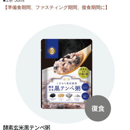
■1本 50ml
【準備食期間、ファスティング期間、復食期間に】
酵素玄米黒テンペ粥