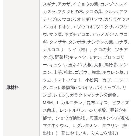
スギナ､アカザ､イチョウの葉､カンゾウ､スイ
カズラ､マタタビの木､クコの葉､ツルナ､アマ
チャヅル､ウコン､オトギリソウ､カワラケツメ
イ､カキドオシ､エゾウコギ､ツユクサ､ハブソ
ウ､マツ葉､キダチアロエ､アカメガシワ､ウコ
ギ､クマザサ､タンポポ､ナンテンの葉､コナラ､
ナルコユリ、ケイ（桂）、クコの実、ツチア
ケビ)､野菜類(キャベツ､モヤシ､ブロッコリ
ー､キュウリ､玉ネギ､大根､人参､馬鈴薯､レン
コン､山芋､椎茸､ゴボウ、舞茸､ホウレン草､ナ
タ豆､トマト､パセリ、小松菜、カブ、ニンニ
原材料
ク､ニラ)､果物類(パパイヤ､パイナップル､リ
ンゴ､レモン)､ガラクトマンナン分解物、
MSM、L-カルニチン、昆布エキス、ビフィズ
ス菌末、L-シトルリン、α-リポ酸、亜鉛含有
酵母、ショウガ抽出物、海藻カルシウム/塩化
マグネシウム、L-グルタミン、タウリン（抽
出物）(一部にやまいも、りんごを含む)​