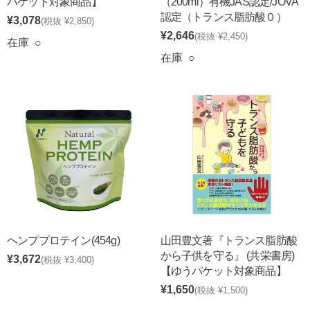
パケット対象商品】
（200ml）有機JAS認定/JOVA
認定（トランス脂肪酸０）
¥3,078
(税抜 ¥2,850)
¥2,646
(税抜 ¥2,450)
在庫 ○
在庫 ○
ヘンププロテイン(454g)
山田豊文著『トランス脂肪酸
から子供を守る』 (共栄書房)
¥3,672
(税抜 ¥3,400)
【ゆうパケット対象商品】
¥1,650
(税抜 ¥1,500)