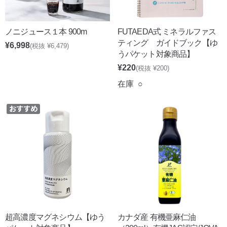
ノニジュース１本 900m
FUTAEDA式 ミネラルファス
ティング ガイドブック【ゆ
¥6,998
(税抜 ¥6,479)
うパケット対象商品】
¥220
(税抜 ¥200)
在庫 ○
超高濃度マグネシウム【ゆう
カナダ産 有機亜麻仁油