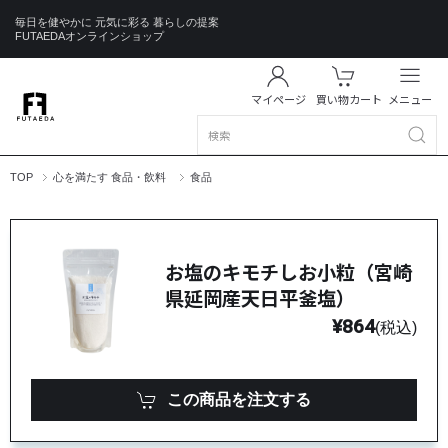
毎日を健やかに 元気に彩る 暮らしの提案
FUTAEDAオンラインショップ
マイページ
買い物カート
メニュー
TOP
心を満たす 食品・飲料
食品
お塩のキモチしお小粒（宮崎
県延岡産天日平釜塩）
¥864
(税込)
この商品を注文する