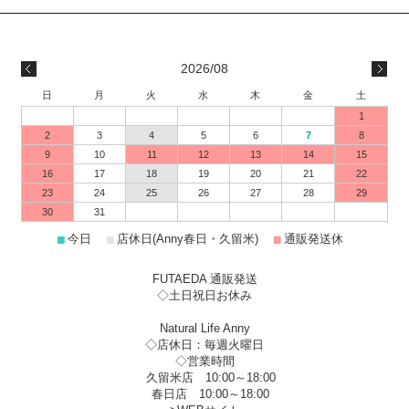
2026/08
日
月
火
水
木
金
土
1
2
3
4
5
6
7
8
9
10
11
12
13
14
15
16
17
18
19
20
21
22
23
24
25
26
27
28
29
30
31
■
■
■
今日
店休日(Anny春日・久留米)
通販発送休
FUTAEDA 通販発送
◇土日祝日お休み
Natural Life Anny
◇店休日：毎週火曜日
◇営業時間
久留米店 10:00～18:00
春日店 10:00～18:00