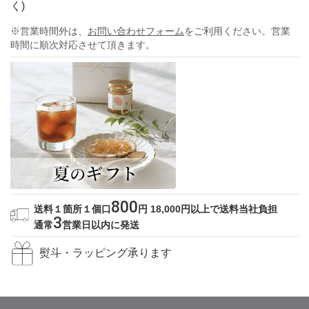
く)
※営業時間外は、
お問い合わせフォーム
をご利用ください。営業
時間に順次対応させて頂きます。
800
送料１箇所１個口
円
18,000円以上で送料当社負担
3
通常
営業日以内に発送
熨斗・ラッピング承ります