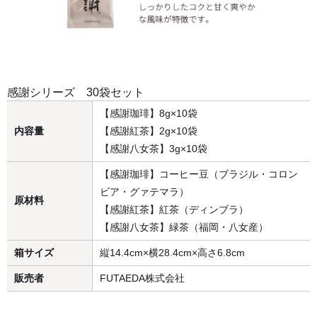
感謝シリーズ 30袋セット
【感謝珈琲】8g×10袋
内容量
【感謝紅茶】2g×10袋
【感謝八女茶】3g×10袋
【感謝珈琲】コーヒー豆（ブラジル・コロン
ビア・グァテマラ）
原材料
【感謝紅茶】紅茶（ディンブラ）
【感謝八女茶】緑茶（福岡・八女産）
箱サイズ
縦14.4cm×横28.4cm×高さ6.8cm
販売者
FUTAEDA株式会社