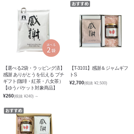
【選べる2袋・ラッピング済】
【T-3101】感謝＆ジャムギフ
感謝 ありがとうを伝える プチ
トS
ギフト(珈琲・紅茶・八女茶）
¥2,700
(税抜 ¥2,500)
【ゆうパケット対象商品】
¥260
(税抜 ¥240)
～