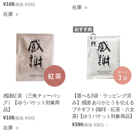
¥108
(税抜 ¥100)
在庫 ○
在庫 ○
感謝紅茶 （三角ティーバッ
【選べる3袋・ラッピング済
グ）【ゆうパケット対象商
み】感謝 ありがとうを伝える
品】
プチギフト(珈琲・紅茶・八女
茶)【ゆうパケット対象商品】
¥108
(税抜 ¥100)
¥390
(税抜 ¥361)
～
在庫 ○