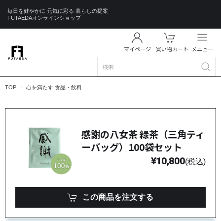
毎日を健やかに 元気に彩る 暮らしの提案
FUTAEDAオンラインショップ
マイページ
買い物カート
メニュー
TOP
心を満たす 食品・飲料
感謝の八女茶 緑茶（三角ティ
ーバッグ）100袋セット
¥10,800
(税込)
この商品を注文する